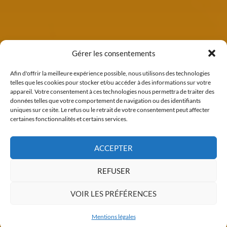
Gérer les consentements
Afin d'offrir la meilleure expérience possible, nous utilisons des technologies
telles que les cookies pour stocker et/ou accéder à des informations sur votre
appareil. Votre consentement à ces technologies nous permettra de traiter des
données telles que votre comportement de navigation ou des identifiants
LIVRÉ
uniques sur ce site. Le refus ou le retrait de votre consentement peut affecter
→
Découvrir
AUTOMNE 2025
certaines fonctionnalités et certains services.
ACCEPTER
LE CHALET DE GLACE
REFUSER
Le Chalet de Glace est un projet de création d’un
chalet individuel neuf, situé dans le quartier de la
VOIR LES PRÉFÉRENCES
Croix de Fer à Saint Martin de Belleville. A moins
de…
Mentions légales