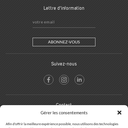
Lettre d'information
ABONNEZ-VOUS
Suivez-nous
Contact
Gérer les consentements
Résidence les Coronilles
Rue de Villarencel
Afin d'offrir la meilleure expérience possible, nous utilisons des technologies