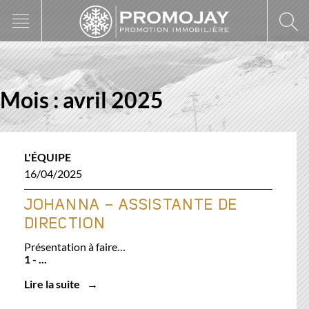
Skip
to
content
Mois :
avril 2025
L'ÉQUIPE
16/04/2025
JOHANNA – ASSISTANTE DE
DIRECTION
Présentation à faire…
1 - ...
Lire la suite
→