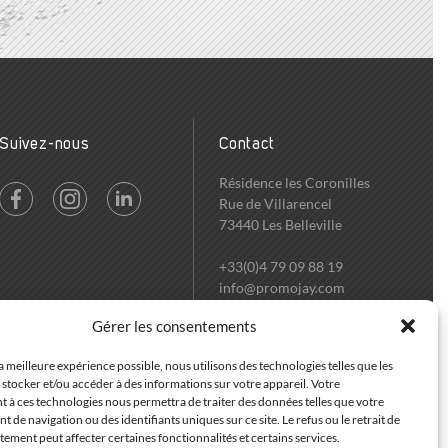
Suivez-nous
Contact
Résidence les Coronilles
Rue de Villarencel
73440 Les Belleville
+33(0)4 79 09 88 19
info@promojay.com
Gérer les consentements
t :
NewQuest
- Référencement :
Cybercité
- Hébergement :
OVH
 la meilleure expérience possible, nous utilisons des technologies telles que les
stocker et/ou accéder à des informations sur votre appareil. Votre
 à ces technologies nous permettra de traiter des données telles que votre
de navigation ou des identifiants uniques sur ce site. Le refus ou le retrait de
ement peut affecter certaines fonctionnalités et certains services.