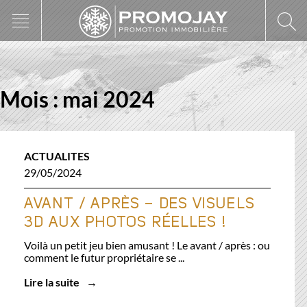
Skip
to
content
Mois :
mai 2024
ACTUALITES
29/05/2024
AVANT / APRÈS – DES VISUELS
3D AUX PHOTOS RÉELLES !
Voilà un petit jeu bien amusant ! Le avant / après : ou
comment le futur propriétaire se ...
Lire la suite
→