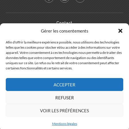
Contact
Gérer les consentements
Résidence les Coronilles
Rue de Villarencel
Afin d'offrir la meilleure expérience possible, nous utilisons des technologies
73440 Les Belleville
telles que les cookies pour stocker et/ou accéder à des informations sur votre
appareil. Votre consentement à ces technologies nous permettra de traiter des
données telles que votre comportement de navigation ou des identifiants
+33(0)4 79 09 88 19
uniques sur ce site. Le refus ou le retrait de votre consentement peut affecter
info@promojay.com
certaines fonctionnalités et certains services.
ACCEPTER
© 2026 - PROMOJAY. TOUS DROITS RÉSERVÉS
Plan du site
REFUSER
Mentions légales
Design graphique : Carole Jay - Développement :
NewQuest
- Référencement :
Cybercité
- Hébergement :
VOIR LES PRÉFÉRENCES
OVH
Mentions légales